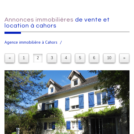
Annonces immobilières
de vente et
location à cahors
Agence immobilière à Cahors
«
1
2
3
4
5
6
10
»