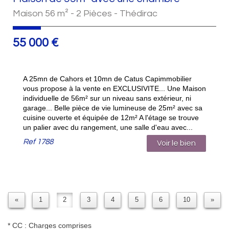
Maison 56 m² - 2 Pièces - Thédirac
55 000
€
A 25mn de Cahors et 10mn de Catus Capimmobilier
vous propose à la vente en EXCLUSIVITE... Une Maison
individuelle de 56m² sur un niveau sans extérieur, ni
garage... Belle pièce de vie lumineuse de 25m² avec sa
cuisine ouverte et équipée de 12m² A l'étage se trouve
un palier avec du rangement, une salle d'eau avec...
Ref
1788
Voir le bien
«
1
2
3
4
5
6
10
»
* CC : Charges comprises