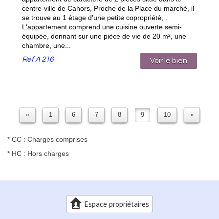
centre-ville de Cahors, Proche de la Place du marché, il
se trouve au 1 étage d'une petite copropriété, .
L'appartement comprend une cuisine ouverte semi-
équipée, donnant sur une pièce de vie de 20 m², une
chambre, une...
Ref
A 216
Voir le bien
«
1
6
7
8
9
10
»
* CC : Charges comprises
* HC : Hors charges
Espace propriétaires