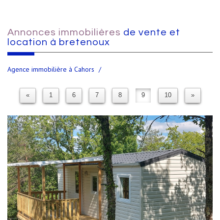
Annonces immobilières
de vente et
location à bretenoux
Agence immobilière à Cahors
«
1
6
7
8
9
10
»