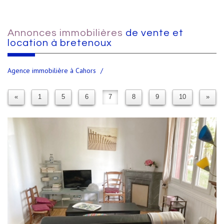
Annonces immobilières
de vente et
location à bretenoux
Agence immobilière à Cahors
«
1
5
6
7
8
9
10
»