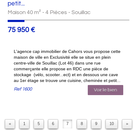
petit...
Maison 40 m² - 4 Pièces - Souillac
75 950
€
L'agence cap immobilier de Cahors vous propose cette
maison de ville en Exclusivité elle se situe en plein
centre-ville de Souillac (Lot 46) dans une rue
commerçante elle propose en RDC une pièce de
stockage (vélo, scooter...ect) et en dessous une cave
au 1er étage se trouve une cuisine, cheminée et petit...
Ref
1600
Voir le bien
«
1
5
6
7
8
9
10
»