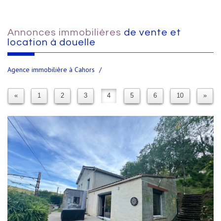
Annonces immobilières
de vente et
location à douelle
Agence immobilière à Cahors
«
1
2
3
4
5
6
10
»