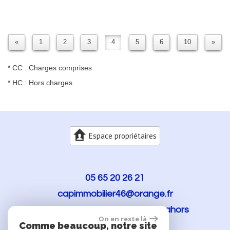
«
1
2
3
4
5
6
10
»
* CC : Charges comprises
* HC : Hors charges
Espace propriétaires
05 65 20 26 21
capimmobilier46@orange.fr
114 rue Clémenceau
46000
Cahors
On en reste là
Comme beaucoup, notre site