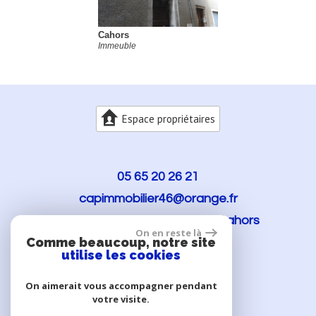
Cahors
Le Monta
Immeuble
Maison
Espace propriétaires
05 65 20 26 21
capimmobilier46@orange.fr
114 rue Clémenceau
46000
Cahors
On en reste là
Comme beaucoup, notre site
utilise les cookies
On aimerait vous accompagner pendant
votre visite.