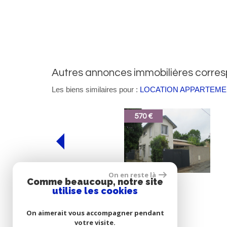
autres annonces immobilières corre
Les biens similaires pour :
LOCATION APPARTEMEN
570 €
On en reste là
Cahors
Comme beaucoup, notre site
Maison
utilise les cookies
* CC : Charges comprises
On aimerait vous accompagner pendant
votre visite.