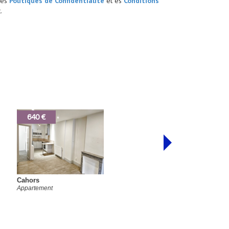
les
Politiques de Confidentialité
et es
Conditions
.
640 €
Cahors
Appartement