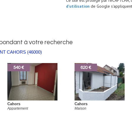
Ce site est protégé par reCAPTCHA, 
d'utilisation
de Google s'appliquent
spondant à votre recherche
T CAHORS (46000)
540 €
620 €
Cahors
Cahors
Appartement
Maison