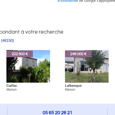
d'utilisation
de Google s'appliquent
spondant à votre recherche
(46150)
249 000 €
180 200 €
Lalbenque
Douelle
Maison
Appartement
05 65 20 26 21