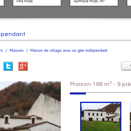
dépendant
rs
Maisons
Maison de village avec un gite indépendant
maison 196 m² - 9 pi