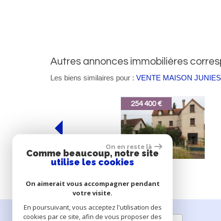
autres annonces immobilières corre
Les biens similaires pour :
VENTE MAISON JUNIES 
254 400 €
222 600 €
On en reste là
Comme beaucoup, notre site
utilise les cookies
Puy-l'Évêque
Caillac
Maison
Maison
On aimerait vous accompagner pendant
votre visite.
En poursuivant, vous acceptez l'utilisation des
cookies par ce site, afin de vous proposer des