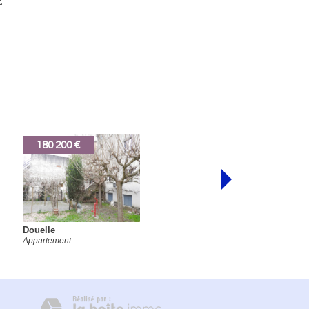
.
229 490 €
Valroufié
Maison